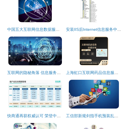
中国五大互联网信息数据服务提供商 赋能数字时代的核心力量
安装IIS后Internet信息服务中没有默认网站？原因解析与解决方案
互联网的隐秘角落 信息服务背后的暗流与挑战
上海虹口互联网药品信息服务资格证新设操作步骤全解析
快商通再获权威认可 荣登中科院《互联网周刊》榜单，AI服务与机器人好评如潮
工信部新规剑指手机预装乱象 用户自主权与行业变革