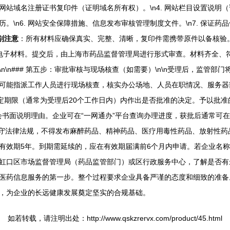
3. 网站域名注册证书复印件（证明域名所有权）。\n4. 网站栏目设置说明
\n6. 网站安全保障措施、信息发布审核管理制度文件。\n7. 保证药品
别注意
：所有材料应确保真实、完整、清晰，复印件需携带原件以备核验。\n\
线填报并上传全套电子材料。提交后，由上海市药品监督管理局进行形式审查。材
\n### 第五步：审批审核与现场核查（如需要）\n\n受理后，监管
能指派工作人员进行现场核查，核实办公场地、人员在职情况、服务器部署及
法定期限（通常为受理后20个工作日内）内作出是否批准的决定。予以批
会书面说明理由。企业可在“一网通办”平台查询办理进度，获批后通常可在线
守法律法规，不得发布麻醉药品、精神药品、医疗用毒性药品、放射性药
有效期5年。到期需延续的，应在有效期届满前6个月内申请。若企业名
口区市场监督管理局（药品监管部门）或区行政服务中心，了解是否有最新的区
医药信息服务的第一步。整个过程要求企业具备严谨的态度和细致的准备
，为企业的长远健康发展奠定坚实的合规基础。
如若转载，请注明出处：http://www.qskzrervx.com/product/45.html