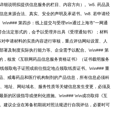
（详细说明拟提供信息服务的栏目、内容方向）。\n5. 药品及
信息来源合法、真实、安全的声明及承诺书。\n8. 若申请经
n### 第四步：线上提交与受理\n\n通过上海市“一网通
料齐全、符合法定形式的，会予以受理并出具《受理通知书》；材料
部门将对申请材料的实质内容进行审核，重点评估网站设置、人
制度实际执行能力等。企业需予以配合。\n\n### 第
准的，核发《互联网药品信息服务资格证书》（证书载明服务
领取电子证照或前往指定地点领取纸质证书。\n\n### 重
品、戒毒药品和医疗机构制剂的产品信息，所有信息必须科
称、地址、网站域名、服务性质等关键信息发生变更，必须及
级指导或便利化措施。\n\n### \n\n成功取得《互
。建议企业在筹备初期就对照法规进行自我评估，必要时可