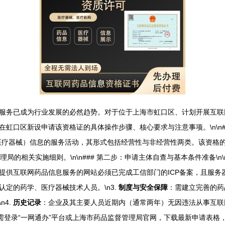
服务已成为行业发展的必然趋势。对于位于上海市虹口区、计划开展互联
口区新设申请该资格证的具体操作步骤、核心要求与注意事项。\n\n###
医疗器械）信息的服务活动，其形式包括经营性与非经营性两类。该资格
局的相关实施细则。\n\n### 第二步：申请主体自查与基本条件准备\
提供互联网药品信息服务的网站必须已完成工信部门的ICP备案，且服务器应
定的药学、医疗器械技术人员。\n3.
制度与安全保障
：需建立完善的药
4.
历史记录
：企业及其主要人员近期内（通常两年）无因违法从事互联网药
需登录“一网通办”平台或上海市药品监督管理局官网，下载最新申请表格，