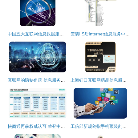
中国五大互联网信息数据服务提供商 赋能数字时代的核心力量
安装IIS后Internet信息服务中没有默认网站？原因解析与解决方案
互联网的隐秘角落 信息服务背后的暗流与挑战
上海虹口互联网药品信息服务资格证新设操作步骤全解析
快商通再获权威认可 荣登中科院《互联网周刊》榜单，AI服务与机器人好评如潮
工信部新规剑指手机预装乱象 用户自主权与行业变革